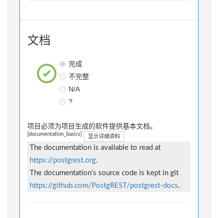
文档
完成
不完整
N/A
?
项目必须为项目生成的软件提供基本文档。
[documentation_basics]
显示详细资料
The documentation is available to read at
https://postgrest.org
.
The documentation's source code is kept in git
https://github.com/PostgREST/postgrest-docs
.