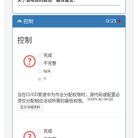
关于该项目的其他一般性意见：
0/21
●
控制
控制
完成
不完整
N/A
?
当在CI/CD管道中为作业分配权限时，源代码或配置必
[OSPS-AC-04.02]
须仅分配相应活动所需的最低权限。
显示详细资料
完成