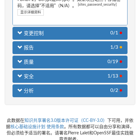
[sites_password_security]
码，请选择“不适用”（N/A）。
显示详细资料
0/1
●
变更控制
1/3
●
报告
0/19
●
质量
1/13
●
安全
0/2
●
分析
此数据在
知识共享署名3.0版本许可证（CC-BY-3.0）
下可用，并依
据
核心基础设施计划
使用条款
。所有数据都可以自由分享和演绎，
但必须给予适当的署名。请署名Pierre Lalet和OpenSSF最佳实践徽
章贡献者。