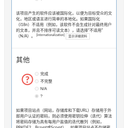
该项目产生的软件应该被国际化，以便为目标受众的文
化，地区或语言进行简单的本地化。如果国际化
（i18n）不适用（例如，该软件不会生成针对最终用户
的文本，并且不排序可读文本），请选择“不适用”
[internationalization]
（N/A）。
显示详细资料
其他
完成
不完整
N/A
?
如果项目站点（网站，存储库和下载URL）存储用于外
部用户认证的密码，则必须使用密钥拉伸（迭代）算法
将密码存储为具有每用户盐值的迭代散列（例如，
PBKDF2，Bcrypt或Scrypt）。如果项目站点不存储密