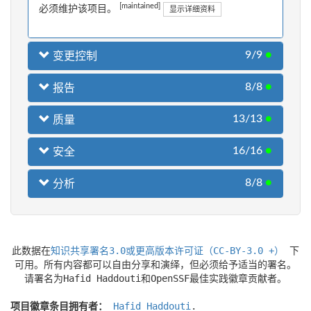
[maintained]
必须维护该项目。
显示详细资料
9/9
●
变更控制
8/8
●
报告
13/13
●
质量
16/16
●
安全
8/8
●
分析
此数据在
知识共享署名3.0或更高版本许可证（CC-BY-3.0 +）
下
可用。所有内容都可以自由分享和演绎，但必须给予适当的署名。
请署名为Hafid Haddouti和OpenSSF最佳实践徽章贡献者。
项目徽章条目拥有者：
Hafid Haddouti
.