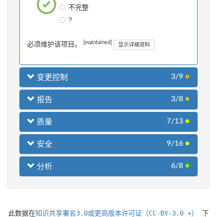
不完整
?
[maintained]
必须维护该项目。
显示详细资料
3/9
●
变更控制
3/8
●
报告
7/13
●
质量
9/16
●
安全
6/8
●
分析
此数据在
知识共享署名3.0或更高版本许可证（CC-BY-3.0 +）
下