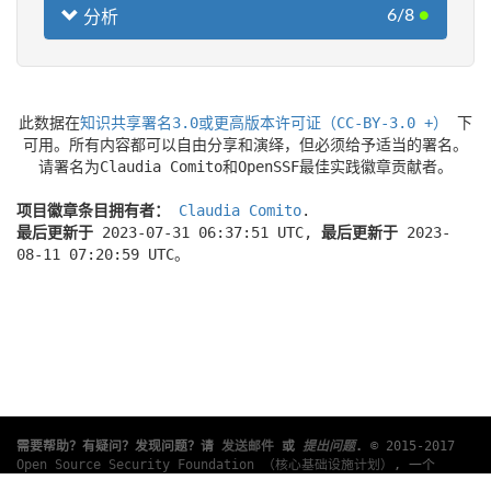
6/8
●
分析
此数据在
知识共享署名3.0或更高版本许可证（CC-BY-3.0 +）
下
可用。所有内容都可以自由分享和演绎，但必须给予适当的署名。
请署名为Claudia Comito和OpenSSF最佳实践徽章贡献者。
项目徽章条目拥有者：
Claudia Comito
.
最后更新于
2023-07-31 06:37:51 UTC,
最后更新于
2023-
08-11 07:20:59 UTC。
需要帮助？有疑问？发现问题？请
发送邮件
或
提出问题
.
© 2015-2017
Open Source Security Foundation （核心基础设施计划）
, 一个
Linux 基金会
合作项目。版权所有。 请查阅我们的
隐私策略
和
使用条