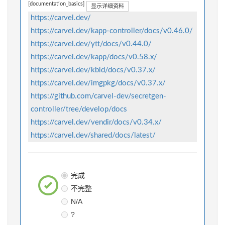
[documentation_basics]
显示详细资料
https://carvel.dev/
https://carvel.dev/kapp-controller/docs/v0.46.0/
https://carvel.dev/ytt/docs/v0.44.0/
https://carvel.dev/kapp/docs/v0.58.x/
https://carvel.dev/kbld/docs/v0.37.x/
https://carvel.dev/imgpkg/docs/v0.37.x/
https://github.com/carvel-dev/secretgen-
controller/tree/develop/docs
https://carvel.dev/vendir/docs/v0.34.x/
https://carvel.dev/shared/docs/latest/
完成
不完整
N/A
?