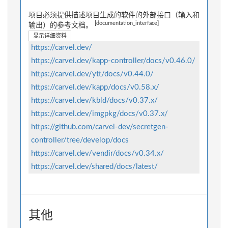
项目必须提供描述项目生成的软件的外部接口（输入和
[documentation_interface]
输出）的参考文档。
显示详细资料
https://carvel.dev/
https://carvel.dev/kapp-controller/docs/v0.46.0/
https://carvel.dev/ytt/docs/v0.44.0/
https://carvel.dev/kapp/docs/v0.58.x/
https://carvel.dev/kbld/docs/v0.37.x/
https://carvel.dev/imgpkg/docs/v0.37.x/
https://github.com/carvel-dev/secretgen-
controller/tree/develop/docs
https://carvel.dev/vendir/docs/v0.34.x/
https://carvel.dev/shared/docs/latest/
其他