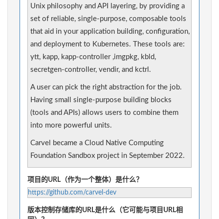
Unix philosophy and API layering, by providing a
set of reliable, single-purpose, composable tools
that aid in your application building, configuration,
and deployment to Kubernetes. These tools are:
ytt, kapp, kapp-controller ,imgpkg, kbld,
secretgen-controller, vendir, and kctrl.
A user can pick the right abstraction for the job.
Having small single-purpose building blocks
(tools and APIs) allows users to combine them
into more powerful units.
Carvel became a Cloud Native Computing
Foundation Sandbox project in September 2022.
项目的URL（作为一个整体）是什么？
https://github.com/carvel-dev
版本控制存储库的URL是什么（它可能与项目URL相