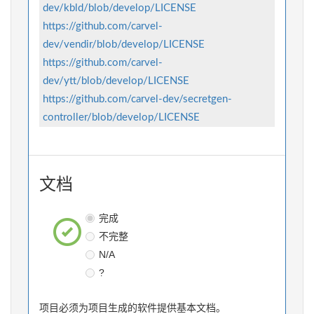
dev/kbld/blob/develop/LICENSE
https://github.com/carvel-
dev/vendir/blob/develop/LICENSE
https://github.com/carvel-
dev/ytt/blob/develop/LICENSE
https://github.com/carvel-dev/secretgen-
controller/blob/develop/LICENSE
文档
完成
不完整
N/A
?
项目必须为项目生成的软件提供基本文档。