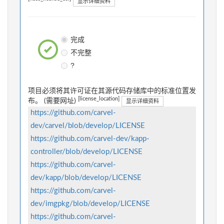
显示详细资料
完成
不完整
?
项目必须将其许可证在其源代码存储库中的标准位置发
[license_location]
布。 (需要网址)
显示详细资料
https://github.com/carvel-
dev/carvel/blob/develop/LICENSE
https://github.com/carvel-dev/kapp-
controller/blob/develop/LICENSE
https://github.com/carvel-
dev/kapp/blob/develop/LICENSE
https://github.com/carvel-
dev/imgpkg/blob/develop/LICENSE
https://github.com/carvel-