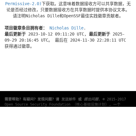
Permissive-2.0)
下获取。这意味着数据接收方可以共享数据，无
论是否经过修改，只要数据接收方在共享数据时提供本协议文本。
请注明Nicholas Dille和OpenSSF最佳实践徽章贡献者。
项目徽章条目拥有者：
Nicholas Dille
.
最后更新于
2023-10-12 09:11:20 UTC,
最后更新于
2025-
09-29 20:16:45 UTC。 最后在 2024-11-30 22:28:11 UTC
获得通过徽章。
需要帮助？有疑问？发现问题？请
发送邮件
或
提出问题
.
© 2015-2017
Open Source Security Foundation （核心基础设施计划）
, 一个
Linux 基金会
合作项目。版权所有。 请查阅我们的
隐私策略
和
使用条
款
.
此翻译可能包含错误。如有冲突，以英文原文为准。