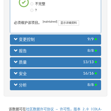
不完整
?
[maintained]
必须维护该项目。
显示详细资料
9/9
●
变更控制
8/8
●
报告
13/13
●
质量
16/16
●
安全
8/8
●
分析
该数据可在
社区数据许可协议 – 许可性，版本 2.0 (CDLA-