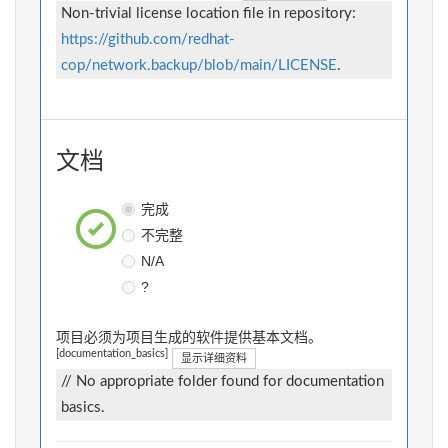
Non-trivial license location file in repository:
https://github.com/redhat-
cop/network.backup/blob/main/LICENSE
.
文档
完成
不完整
N/A
?
项目必须为项目生成的软件提供基本文档。
[documentation_basics]
显示详细资料
// No appropriate folder found for documentation
basics.