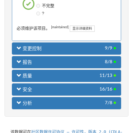
不完整
?
[maintained]
必须维护该项目。
显示详细资料
9/9
●
变更控制
8/8
●
报告
11/13
●
质量
16/16
●
安全
7/8
●
分析
该数据可在
社区数据许可协议 – 许可性，版本 2.0 (CDLA-