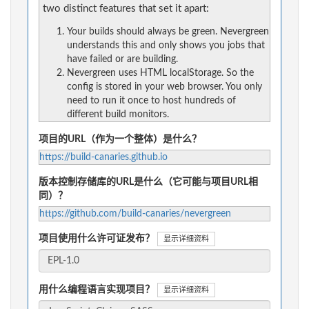
two distinct features that set it apart:
Your builds should always be green. Nevergreen
understands this and only shows you jobs that
have failed or are building.
Nevergreen uses HTML localStorage. So the
config is stored in your web browser. You only
need to run it once to host hundreds of
different build monitors.
项目的URL（作为一个整体）是什么？
https://build-canaries.github.io
版本控制存储库的URL是什么（它可能与项目URL相
同）？
https://github.com/build-canaries/nevergreen
项目使用什么许可证发布？
显示详细资料
用什么编程语言实现项目？
显示详细资料