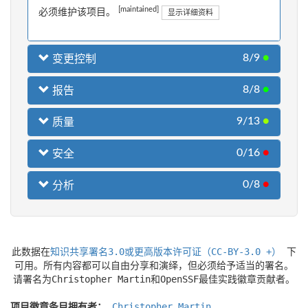
[maintained]
必须维护该项目。
显示详细资料
8/9
●
变更控制
8/8
●
报告
9/13
●
质量
0/16
●
安全
0/8
●
分析
此数据在
知识共享署名3.0或更高版本许可证（CC-BY-3.0 +）
下
可用。所有内容都可以自由分享和演绎，但必须给予适当的署名。
请署名为Christopher Martin和OpenSSF最佳实践徽章贡献者。
项目徽章条目拥有者：
Christopher Martin
.