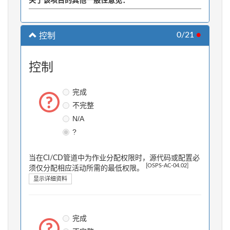
关于该项目的其他一般性意见：
0/21
●
控制
控制
完成
不完整
N/A
?
当在CI/CD管道中为作业分配权限时，源代码或配置必
[OSPS-AC-04.02]
须仅分配相应活动所需的最低权限。
显示详细资料
完成