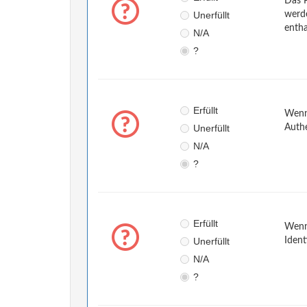
Das P
Unerfüllt
werde
entha
N/A
?
Erfüllt
Wenn 
Unerfüllt
Authe
N/A
?
Erfüllt
Wenn 
Unerfüllt
Ident
N/A
?