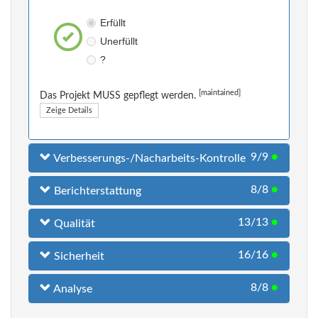
Erfüllt
Unerfüllt
?
[maintained]
Das Projekt MUSS gepflegt werden.
Zeige Details
9/9
●
Verbesserungs-/Nacharbeits-Kontrolle
8/8
●
Berichterstattung
13/13
●
Qualität
16/16
●
Sicherheit
8/8
●
Analyse