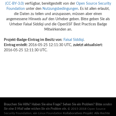
(CC-BY-3.0)
verfügbar, bereitgestellt von der
Open Source Security
Foundation
unter den
Nutzungsbedingungen
. Es ist allen erlaubt,
die Daten zu teilen und anzupassen, müssen aber einen
angemessene Hinweis auf den Urheber geben. Bitte geben Sie als
Urheber Faisal Siddiqi und die OpenSSF Best Practices Badge
Mitwirkenden an.
Projekt-Badge-Eintrag im Besitz von:
Faisal Siddiqi
.
Eintrag erstellt:
2016-05-25 12:11:30 UTC,
zuletzt aktualisiert:
2016-05-25 12:11:30 UTC.
Brauchen Sie Hilfe? Haben Sie eine Frage? Sehen Sie ein Problem? Bitte
senden
Sie eine E-Mail
oder
reichen Sie ein Problem ein
.
© 2015-2018
Open Source
Security Foundation
, ein
Linux Foundation
Kollaboratives Projekt. Alle Rechte