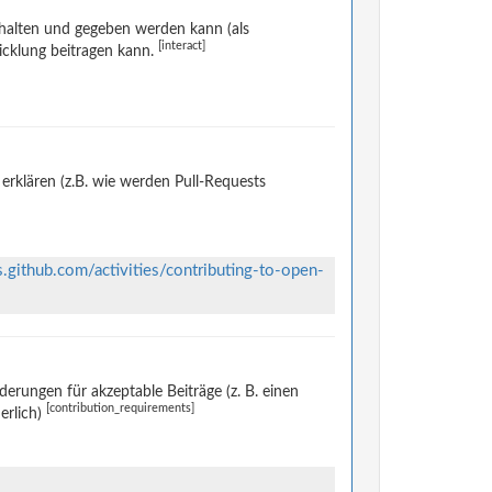
halten und gegeben werden kann (als
[interact]
icklung beitragen kann.
rklären (z.B. wie werden Pull-Requests
s.github.com/activities/contributing-to-open-
rungen für akzeptable Beiträge (z. B. einen
[contribution_requirements]
erlich)