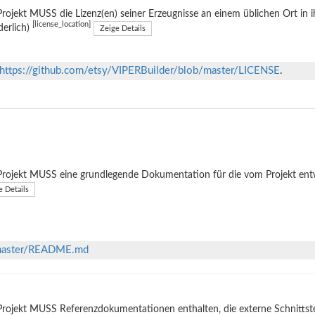
rojekt MUSS die Lizenz(en) seiner Erzeugnisse an einem üblichen Ort in 
[license_location]
derlich)
Zeige Details
https://github.com/etsy/VIPERBuilder/blob/master/LICENSE
.
rojekt MUSS eine grundlegende Dokumentation für die vom Projekt entwi
e Details
b/master/README.md
rojekt MUSS Referenzdokumentationen enthalten, die externe Schnittste