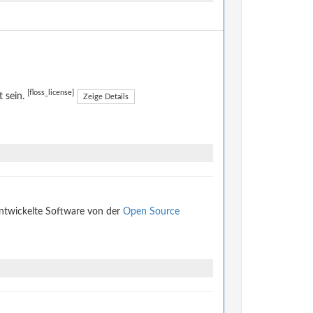
[floss_license]
t sein.
Zeige Details
entwickelte Software von der
Open Source