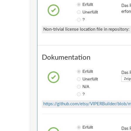
Erfüllt
Das P
Unerfüllt
erfor
?
Non-trivial license location file in repository:
Dokumentation
Erfüllt
Das P
Unerfüllt
Zeig
N/A
?
https://github.com/etsy/VIPERBuilder/blo
Erfüllt
Das P