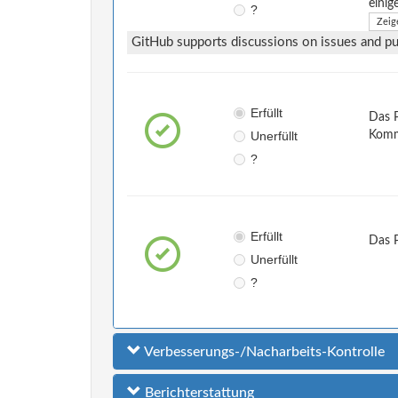
einig
?
Zeig
GitHub supports discussions on issues and pul
Erfüllt
Das P
Unerfüllt
Komm
?
Erfüllt
Das 
Unerfüllt
?
Verbesserungs-/Nacharbeits-Kontrolle
Berichterstattung