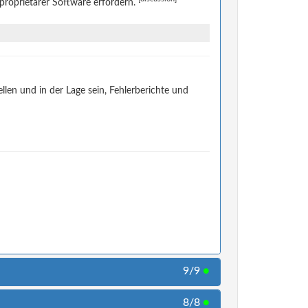
 proprietärer Software erfordern.
len und in der Lage sein, Fehlerberichte und
9/9
●
8/8
●