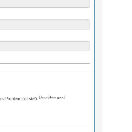
[description_good]
s Problem löst sie?).