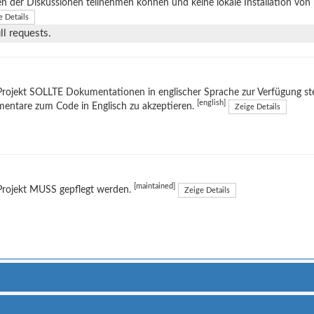
en der Diskussionen teilnehmen können und keine lokale Installation von
e Details
l requests.
rojekt SOLLTE Dokumentationen in englischer Sprache zur Verfügung stel
[english]
entare zum Code in Englisch zu akzeptieren.
Zeige Details
[maintained]
Projekt MUSS gepflegt werden.
Zeige Details