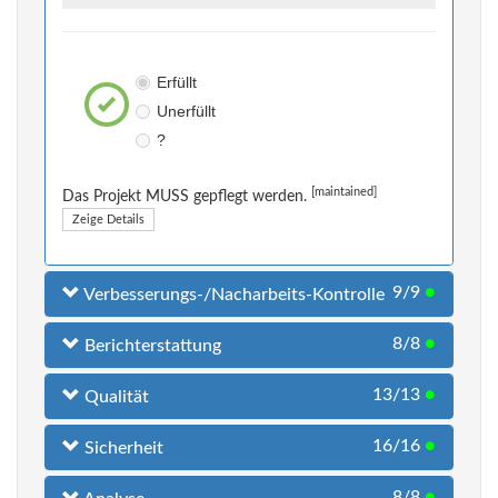
Erfüllt
Unerfüllt
?
[maintained]
Das Projekt MUSS gepflegt werden.
Zeige Details
9/9
●
Verbesserungs-/Nacharbeits-Kontrolle
8/8
●
Berichterstattung
13/13
●
Qualität
16/16
●
Sicherheit
8/8
●