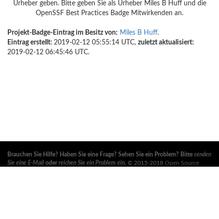
Urheber geben. Bitte geben Sie als Urheber Miles B Huff und die
OpenSSF Best Practices Badge Mitwirkenden an.
Projekt-Badge-Eintrag im Besitz von:
Miles B Huff
.
Eintrag erstellt:
2019-02-12 05:55:14 UTC,
zuletzt aktualisiert:
2019-02-12 06:45:46 UTC.
Brauchen Sie Hilfe? Haben Sie eine Frage? Sehen Sie ein Problem? Bitte
senden
Sie eine E-Mail
oder
reichen Sie ein Problem ein
.
© 2015-2018
Open Source
Security Foundation
, ein
Linux Foundation
Kollaboratives Projekt. Alle Rechte
vorbehalten. Bitte beachten Sie unsere
Datenschutzrichtlinie
und
Nutzungsbedingungen
.
Diese Übersetzung kann Fehler enthalten. Im Konfliktfall ist die englische
Originalversion maßgebend.