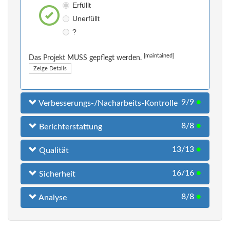
Erfüllt
Unerfüllt
?
[maintained]
Das Projekt MUSS gepflegt werden.
Zeige Details
9/9
●
Verbesserungs-/Nacharbeits-Kontrolle
8/8
●
Berichterstattung
13/13
●
Qualität
16/16
●
Sicherheit
8/8
●
Analyse