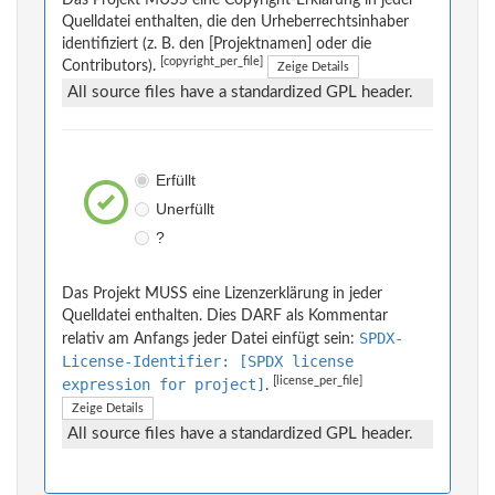
Das Projekt MUSS eine Copyright-Erklärung in jeder
Quelldatei enthalten, die den Urheberrechtsinhaber
identifiziert (z. B. den [Projektnamen] oder die
[copyright_per_file]
Contributors).
Zeige Details
All source files have a standardized GPL header.
Erfüllt
Unerfüllt
?
Das Projekt MUSS eine Lizenzerklärung in jeder
Quelldatei enthalten. Dies DARF als Kommentar
SPDX-
relativ am Anfangs jeder Datei einfügt sein:
License-Identifier: [SPDX license
[license_per_file]
expression for project]
.
Zeige Details
All source files have a standardized GPL header.