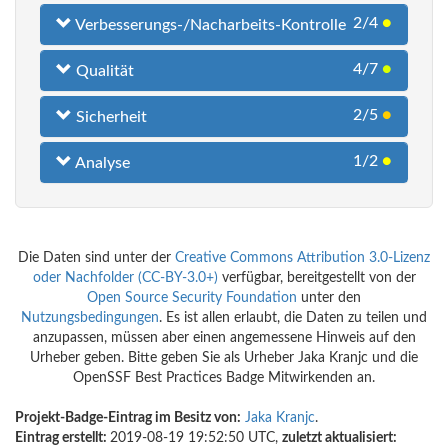
2/4
●
Verbesserungs-/Nacharbeits-Kontrolle
4/7
●
Qualität
2/5
●
Sicherheit
1/2
●
Analyse
Die Daten sind unter der
Creative Commons Attribution 3.0-Lizenz
oder Nachfolder (CC-BY-3.0+)
verfügbar, bereitgestellt von der
Open Source Security Foundation
unter den
Nutzungsbedingungen
. Es ist allen erlaubt, die Daten zu teilen und
anzupassen, müssen aber einen angemessene Hinweis auf den
Urheber geben. Bitte geben Sie als Urheber Jaka Kranjc und die
OpenSSF Best Practices Badge Mitwirkenden an.
Projekt-Badge-Eintrag im Besitz von:
Jaka Kranjc
.
Eintrag erstellt:
2019-08-19 19:52:50 UTC,
zuletzt aktualisiert: