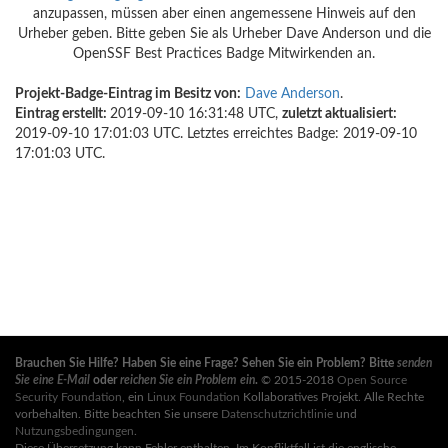
anzupassen, müssen aber einen angemessene Hinweis auf den
Urheber geben. Bitte geben Sie als Urheber Dave Anderson und die
OpenSSF Best Practices Badge Mitwirkenden an.
Projekt-Badge-Eintrag im Besitz von:
Dave Anderson
.
Eintrag erstellt:
2019-09-10 16:31:48 UTC,
zuletzt aktualisiert:
2019-09-10 17:01:03 UTC. Letztes erreichtes Badge: 2019-09-10
17:01:03 UTC.
Brauchen Sie Hilfe? Haben Sie eine Frage? Sehen Sie ein Problem? Bitte
senden
Sie eine E-Mail
oder
reichen Sie ein Problem ein
.
© 2015-2018
Open Source
Security Foundation
, ein
Linux Foundation
Kollaboratives Projekt. Alle Rechte
vorbehalten. Bitte beachten Sie unsere
Datenschutzrichtlinie
und
Nutzungsbedingungen
.
Diese Übersetzung kann Fehler enthalten. Im Konfliktfall ist die englische