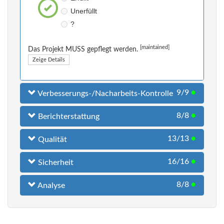
Unerfüllt
?
[maintained]
Das Projekt MUSS gepflegt werden.
Zeige Details
9/9
●
Verbesserungs-/Nacharbeits-Kontrolle
8/8
●
Berichterstattung
13/13
●
Qualität
16/16
●
Sicherheit
8/8
●
Analyse