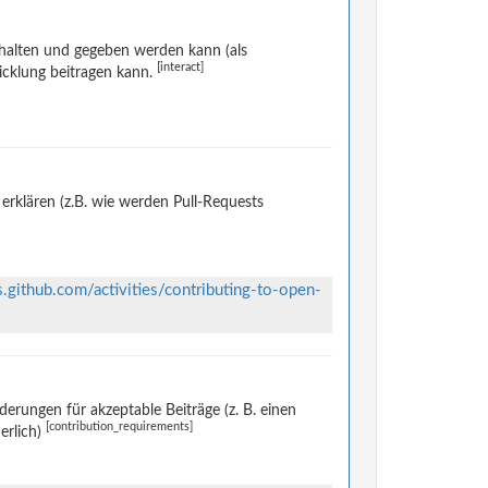
halten und gegeben werden kann (als
[interact]
icklung beitragen kann.
rklären (z.B. wie werden Pull-Requests
s.github.com/activities/contributing-to-open-
rungen für akzeptable Beiträge (z. B. einen
[contribution_requirements]
erlich)