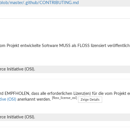
ts/blob/master/.github/CONTRIBUTING.md
om Projekt entwickelte Software MUSS als FLOSS lizensiert veröffentlich
e Initiative (OSI).
rd EMPFHOLEN, dass alle erforderlichen Lizenz(en) für die vom Projekt 
[floss_license_osi]
ative (OSI)
anerkannt werden.
Zeige Details
e Initiative (OSI).