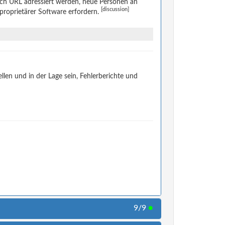
rch URL adressiert werden, neue Personen an
[discussion]
 proprietärer Software erfordern.
len und in der Lage sein, Fehlerberichte und
9/9
●