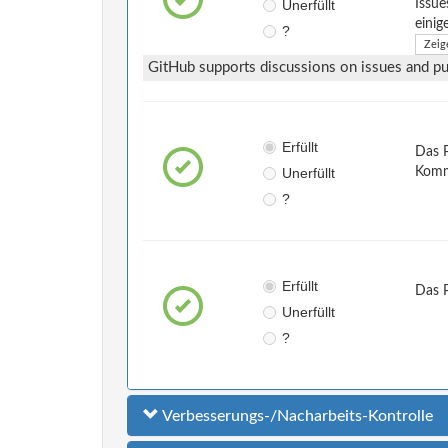
Unerfüllt
Issue
einig
?
Zeig
GitHub supports discussions on issues and pul
Erfüllt
Das P
Unerfüllt
Komm
?
Erfüllt
Das 
Unerfüllt
?
Verbesserungs-/Nacharbeits-Kontrolle