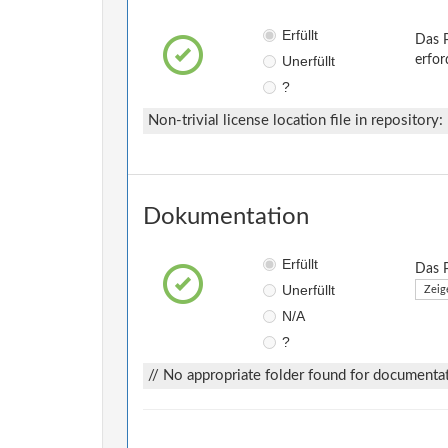
Erfüllt
Das P
Unerfüllt
erfor
?
Non-trivial license location file in repository:
Dokumentation
Erfüllt
Das P
Unerfüllt
Zeig
N/A
?
// No appropriate folder found for documenta