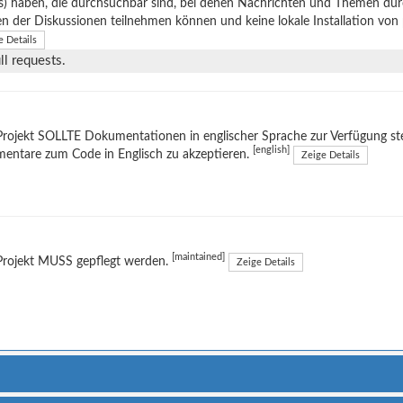
s) haben, die durchsuchbar sind, bei denen Nachrichten und Themen du
en der Diskussionen teilnehmen können und keine lokale Installation von
e Details
l requests.
rojekt SOLLTE Dokumentationen in englischer Sprache zur Verfügung stel
[english]
entare zum Code in Englisch zu akzeptieren.
Zeige Details
[maintained]
Projekt MUSS gepflegt werden.
Zeige Details