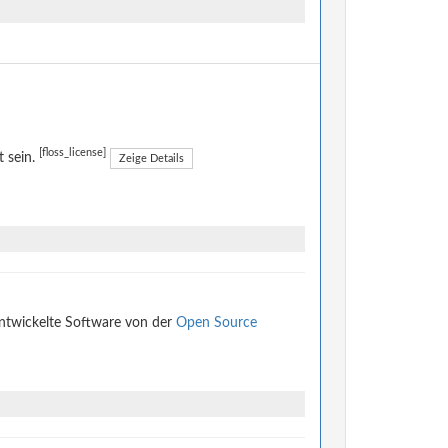
[floss_license]
t sein.
Zeige Details
entwickelte Software von der
Open Source