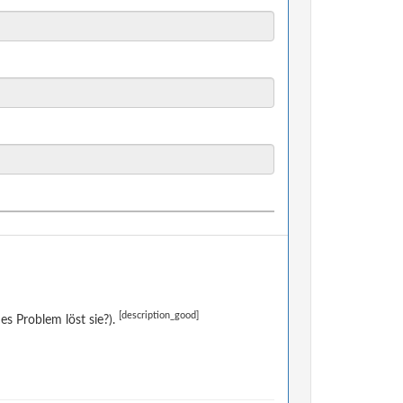
[description_good]
s Problem löst sie?).