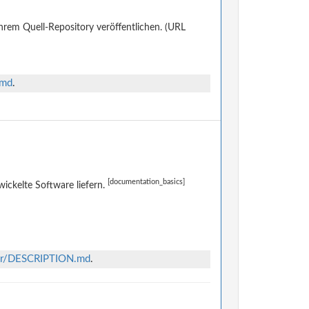
ihrem Quell-Repository veröffentlichen. (URL
.md
.
[documentation_basics]
ckelte Software liefern.
ter/DESCRIPTION.md
.