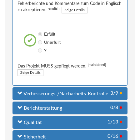
Fehlerberichte und Kommentare zum Code in Englisch
[english]
zu akzeptieren.
Zeige Details
Erfüllt
Unerfüllt
?
[maintained]
Das Projekt MUSS gepflegt werden.
Zeige Details
3/9
●
Verbesserungs-/Nacharbeits-Kontrolle
0/8
●
Berichterstattung
1/13
●
Qualität
0/16
●
Sicherheit