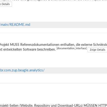
e Details
lob/main/README.md
rojekt MUSS Referenzdokumentationen enthalten, die externe Schnittste
[documentation_interface]
kt entwickelten Software beschreiben.
Zeige Details
br.com.zup.beagle.analytics/
Projekt-Seiten (Website, Repository und Download-URLs) MÜSSEN HTTPS