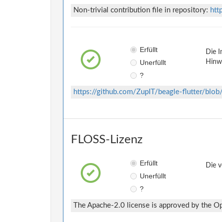
Non-trivial contribution file in repository:
htt
Erfüllt
Die I
Unerfüllt
Hinwe
?
https://github.com/ZupIT/beagle-flutter/b
FLOSS-Lizenz
Erfüllt
Die v
Unerfüllt
?
The Apache-2.0 license is approved by the Ope