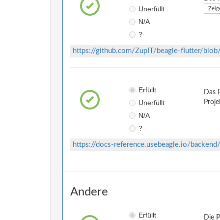
Unerfüllt
Zeig
N/A
?
https://github.com/ZupIT/beagle-flutter/b
Erfüllt
Das P
Unerfüllt
Proje
N/A
?
https://docs-reference.usebeagle.io/backend/
Andere
Erfüllt
Die 