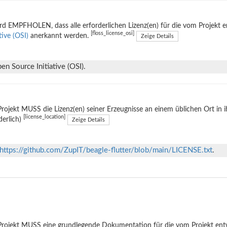
rd EMPFHOLEN, dass alle erforderlichen Lizenz(en) für die vom Projekt 
[floss_license_osi]
ative (OSI)
anerkannt werden.
Zeige Details
n Source Initiative (OSI).
rojekt MUSS die Lizenz(en) seiner Erzeugnisse an einem üblichen Ort in 
[license_location]
derlich)
Zeige Details
https://github.com/ZupIT/beagle-flutter/blob/main/LICENSE.txt
.
rojekt MUSS eine grundlegende Dokumentation für die vom Projekt entwi