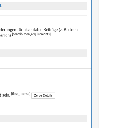
d
.
rungen für akzeptable Beiträge (z. B. einen
[contribution_requirements]
erlich)
[floss_license]
t sein.
Zeige Details