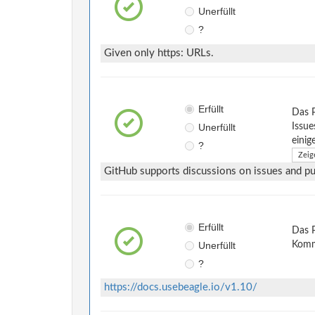
Unerfüllt
?
Given only https: URLs.
Erfüllt
Das 
Unerfüllt
Issue
einig
?
Zeig
GitHub supports discussions on issues and pul
Erfüllt
Das P
Unerfüllt
Komm
?
https://docs.usebeagle.io/v1.10/