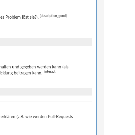
[description_good]
s Problem löst sie?).
halten und gegeben werden kann (als
[interact]
icklung beitragen kann.
rklären (z.B. wie werden Pull-Requests