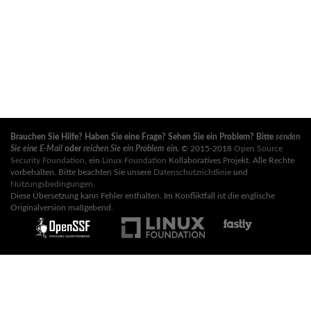
Brauchen Sie Hilfe? Haben Sie eine Frage? Sehen Sie ein Problem? Bitte
senden
Sie eine E-Mail
oder
reichen Sie ein Problem ein
.
© 2015-2018
Open Source
Security Foundation
, ein
Linux Foundation
Kollaboratives Projekt. Alle Rechte
vorbehalten. Bitte beachten Sie unsere
Datenschutzrichtlinie
und
Nutzungsbedingungen
.
Diese Übersetzung kann Fehler enthalten. Im Konfliktfall ist die englische
Originalversion maßgebend.