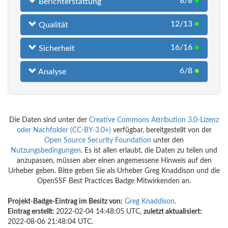
8/8
●
Berichterstattung
12/13
●
Qualität
16/16
●
Sicherheit
6/8
●
Analyse
Die Daten sind unter der
Creative Commons Attribution 3.0-Lizenz
oder Nachfolder (CC-BY-3.0+)
verfügbar, bereitgestellt von der
Open Source Security Foundation
unter den
Nutzungsbedingungen
. Es ist allen erlaubt, die Daten zu teilen und
anzupassen, müssen aber einen angemessene Hinweis auf den
Urheber geben. Bitte geben Sie als Urheber Greg Knaddison und die
OpenSSF Best Practices Badge Mitwirkenden an.
Projekt-Badge-Eintrag im Besitz von:
Greg Knaddison
.
Eintrag erstellt:
2022-02-04 14:48:05 UTC,
zuletzt aktualisiert:
2022-08-06 21:48:04 UTC.