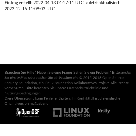
Eintrag erstellt:
2022-04-13 01:27:11 UTC,
zuletzt aktualisiert:
2023-12-15 11:09:03 UTC.
Brauchen Sie Hilfe? Haben Sie eine Frage? Sehen Sie ein Problem? Bitte
senden
Sie eine E-Mail
oder
reichen Sie ein Problem ein
.
© 2015-2018
Open Source
Security Foundation
, ein
Linux Foundation
Kollaboratives Projekt. Alle Rechte
vorbehalten. Bitte beachten Sie unsere
Datenschutzrichtlinie
und
Nutzungsbedingungen
.
Diese Übersetzung kann Fehler enthalten. Im Konfliktfall ist die englische
Originalversion maßgebend.