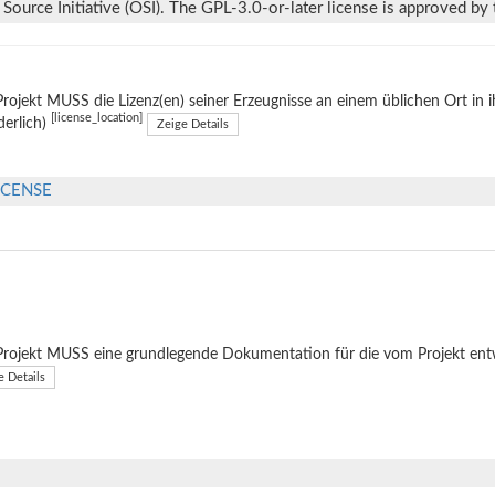
ource Initiative (OSI). The GPL-3.0-or-later license is approved by t
rojekt MUSS die Lizenz(en) seiner Erzeugnisse an einem üblichen Ort in 
[license_location]
derlich)
Zeige Details
LICENSE
rojekt MUSS eine grundlegende Dokumentation für die vom Projekt entwi
e Details