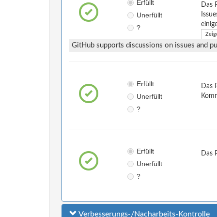
Erfüllt
Das 
Unerfüllt
Issue
einig
?
Zeig
GitHub supports discussions on issues and pul
Erfüllt
Das P
Unerfüllt
Komm
?
Erfüllt
Das 
Unerfüllt
?
Verbesserungs-/Nacharbeits-Kontrolle