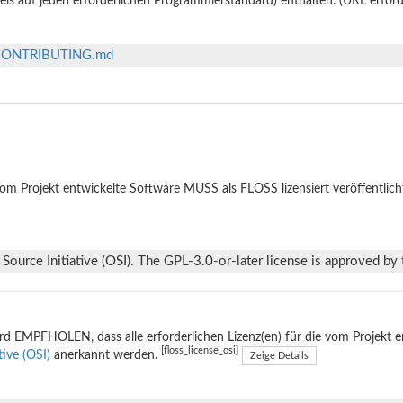
is auf jeden erforderlichen Programmierstandard) enthalten. (URL erford
in/CONTRIBUTING.md
om Projekt entwickelte Software MUSS als FLOSS lizensiert veröffentlich
ource Initiative (OSI). The GPL-3.0-or-later license is approved by t
rd EMPFHOLEN, dass alle erforderlichen Lizenz(en) für die vom Projekt 
[floss_license_osi]
ative (OSI)
anerkannt werden.
Zeige Details