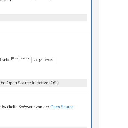
erlich)
[floss_license]
t sein.
Zeige Details
he Open Source Initiative (OSI).
entwickelte Software von der
Open Source