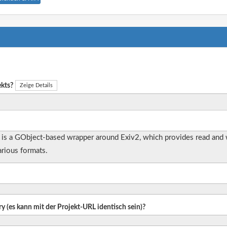
ekts?
Zeige Details
h is a GObject-based wrapper around Exiv2, which provides read and 
arious formats.
ry (es kann mit der Projekt-URL identisch sein)?