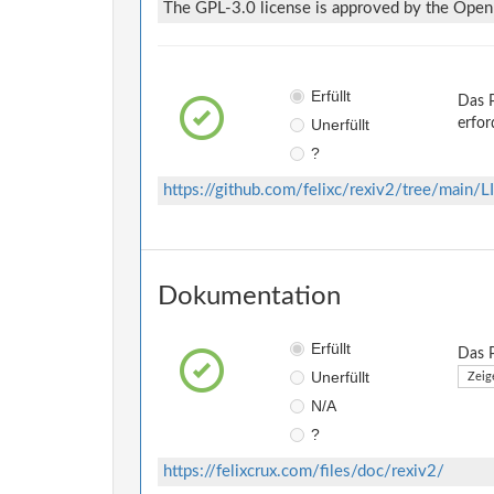
The GPL-3.0 license is approved by the Open S
Erfüllt
Das P
Unerfüllt
erfor
?
https://github.com/felixc/rexiv2/tree/main/
Dokumentation
Erfüllt
Das P
Unerfüllt
Zeig
N/A
?
https://felixcrux.com/files/doc/rexiv2/