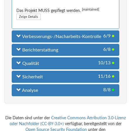
[maintained]
Das Projekt MUSS gepflegt werden.
Zeige Details
6/9
●
Verbesserungs-/Nacharbeits-Kontrolle
6/8
●
Berichterstattung
10/13
●
Qualität
11/16
●
Sicherheit
8/8
●
Analyse
Die Daten sind unter der
Creative Commons Attribution 3.0-Lizenz
oder Nachfolder (CC-BY-3.0+)
verfügbar, bereitgestellt von der
Open Source Security Foundation
unter den