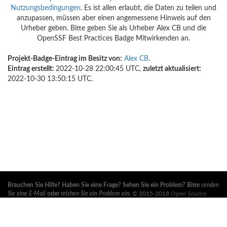
Nutzungsbedingungen
. Es ist allen erlaubt, die Daten zu teilen und
anzupassen, müssen aber einen angemessene Hinweis auf den
Urheber geben. Bitte geben Sie als Urheber Alex CB und die
OpenSSF Best Practices Badge Mitwirkenden an.
Projekt-Badge-Eintrag im Besitz von:
Alex CB
.
Eintrag erstellt:
2022-10-28 22:00:45 UTC,
zuletzt aktualisiert:
2022-10-30 13:50:15 UTC.
Brauchen Sie Hilfe? Haben Sie eine Frage? Sehen Sie ein Problem? Bitte
senden
Sie eine E-Mail
oder
reichen Sie ein Problem ein
.
© 2015-2018
Open Source
Security Foundation
, ein
Linux Foundation
Kollaboratives Projekt. Alle Rechte
vorbehalten. Bitte beachten Sie unsere
Datenschutzrichtlinie
und
Nutzungsbedingungen
.