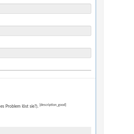
[description_good]
s Problem löst sie?).