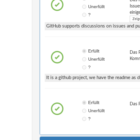
Unerfüllt
Issue
einig
?
Zeig
GitHub supports discussions on issues and pul
Erfüllt
Das P
Unerfüllt
Komm
?
It is a github project, we have the readme as 
Erfüllt
Das 
Unerfüllt
?