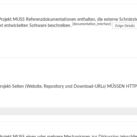
rojekt MUSS Referenzdokumentationen enthalten, die externe Schnittste
[documentation_interface]
kt entwickelten Software beschreiben.
Zeige Details
Projekt-Seiten (Website, Repository und Download-URLs) MÜSSEN HTTPS
Projekt MUSS einen oder mehrere Mechanismen zur Diskussion (einschli