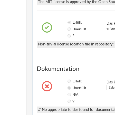
The MIT license is approved by the Open Sourc
Erfüllt
Das P
Unerfüllt
erfor
?
Non-trivial license location file in repository:
Dokumentation
Erfüllt
Das P
Unerfüllt
Zeig
N/A
?
// No appropriate folder found for documentat