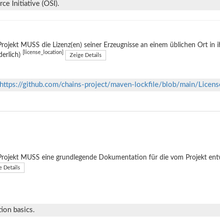
e Initiative (OSI).
rojekt MUSS die Lizenz(en) seiner Erzeugnisse an einem üblichen Ort in 
[license_location]
derlich)
Zeige Details
https://github.com/chains-project/maven-lockfile/blob/main/Licens
rojekt MUSS eine grundlegende Dokumentation für die vom Projekt entwi
e Details
ion basics.