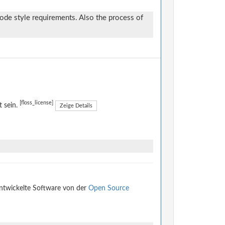
de style requirements. Also the process of
[floss_license]
t sein.
Zeige Details
entwickelte Software von der
Open Source