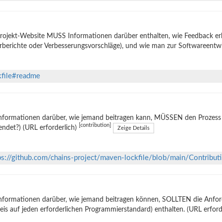
rojekt-Website MUSS Informationen darüber enthalten, wie Feedback er
rberichte oder Verbesserungsvorschläge), und wie man zur Softwareentw
kfile#readme
nformationen darüber, wie jemand beitragen kann, MÜSSEN den Prozess e
[contribution]
ndet?) (URL erforderlich)
Zeige Details
ps://github.com/chains-project/maven-lockfile/blob/main/Contribut
nformationen darüber, wie jemand beitragen können, SOLLTEN die Anforde
is auf jeden erforderlichen Programmierstandard) enthalten. (URL erford