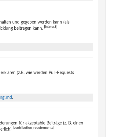
halten und gegeben werden kann (als
[interact]
icklung beitragen kann.
rklären (z.B. wie werden Pull-Requests
ing.md
.
rungen für akzeptable Beiträge (z. B. einen
[contribution_requirements]
erlich)