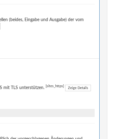
llen (beides, Eingabe und Ausgabe) der vom
[sites_https]
 mit TLS unterstützen.
Zeige Details
eßlich der vorgeschlagenen Änderungen und