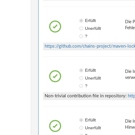
Erfüllt
Die P
Unerfüllt
Fehle
?
https://github.com/chains-project/maven-loc
Erfüllt
Die I
Unerfüllt
verwe
?
Non-trivial contribution file in repository:
htt
Erfüllt
Die I
Unerfüllt
Hinwe