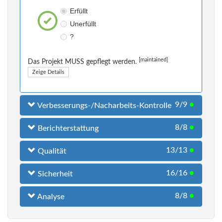
Erfüllt
Unerfüllt
?
[maintained]
Das Projekt MUSS gepflegt werden.
Zeige Details
9/9
●
Verbesserungs-/Nacharbeits-Kontrolle
8/8
●
Berichterstattung
13/13
●
Qualität
16/16
●
Sicherheit
8/8
●
Analyse