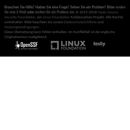
Brauchen Sie Hilfe? Haben Sie eine Frage? Sehen Sie ein Problem? Bitte
senden
Sie eine E-Mail
oder
reichen Sie ein Problem ein
.
© 2015-2018
Open Source
Security Foundation
, ein
Linux Foundation
Kollaboratives Projekt. Alle Rechte
vorbehalten. Bitte beachten Sie unsere
Datenschutzrichtlinie
und
Nutzungsbedingungen
.
Diese Übersetzung kann Fehler enthalten. Im Konfliktfall ist die englische
Originalversion maßgebend.