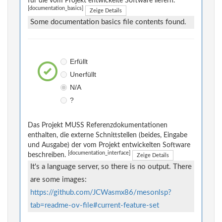
für die vom Projekt entwickelte Software liefern.
[documentation_basics]
Zeige Details
Some documentation basics file contents found.
Erfüllt
Unerfüllt
N/A
?
Das Projekt MUSS Referenzdokumentationen
enthalten, die externe Schnittstellen (beides, Eingabe
und Ausgabe) der vom Projekt entwickelten Software
[documentation_interface]
beschreiben.
Zeige Details
It's a language server, so there is no output. There
are some images:
https://github.com/JCWasmx86/mesonlsp?
tab=readme-ov-file#current-feature-set