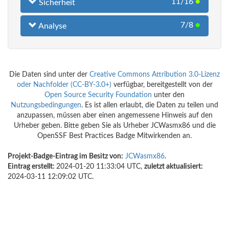
11/16
●
Sicherheit
7/8
●
Analyse
Die Daten sind unter der
Creative Commons Attribution 3.0-Lizenz
oder Nachfolder (CC-BY-3.0+)
verfügbar, bereitgestellt von der
Open Source Security Foundation
unter den
Nutzungsbedingungen
. Es ist allen erlaubt, die Daten zu teilen und
anzupassen, müssen aber einen angemessene Hinweis auf den
Urheber geben. Bitte geben Sie als Urheber JCWasmx86 und die
OpenSSF Best Practices Badge Mitwirkenden an.
Projekt-Badge-Eintrag im Besitz von:
JCWasmx86
.
Eintrag erstellt:
2024-01-20 11:33:04 UTC,
zuletzt aktualisiert:
2024-03-11 12:09:02 UTC.