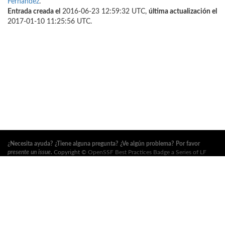
Fernández
.
Entrada creada el
2016-06-23 12:59:32 UTC,
última actualización el
2017-01-10 11:25:56 UTC.
¿Necesita ayuda? ¿Tiene alguna pregunta? ¿Ve algún problema? Por favor
presente un issue
.
Copyright ©
OpenSSF Best Practices Badge a Series of LF
Projects, LLC
. Para los términos de uso del sitio web, la política de marcas
registradas y otras políticas del proyecto, consulte
estas políticas
. Para obtener
más información, consulte los sitios web de la
Open Source Security
Foundation (OpenSSF)
y
The Linux Foundation
. Todos los derechos reservados.
Consulte nuestra
política de privacidad
.
Esta traducción puede contener errores. En caso de conflicto, prevalece el
original en inglés.