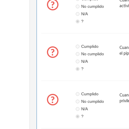
Cuand
No cumplido
activ
N/A
?
Cumplido
Cuand
No cumplido
el pi
N/A
?
Cumplido
Cuand
No cumplido
privi
N/A
?