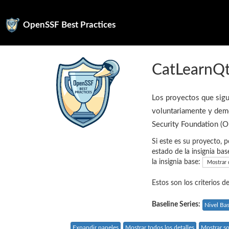
OpenSSF Best Practices
CatLearnQ
Los proyectos que sigu
voluntariamente y demo
Security Foundation (
Si este es su proyecto, p
estado de la insignia bas
la insignia base:
Mostrar 
Estos son los criterios d
Baseline Series:
Nivel Ba
Expandir paneles
Mostrar todos los detalles
Mostrar so