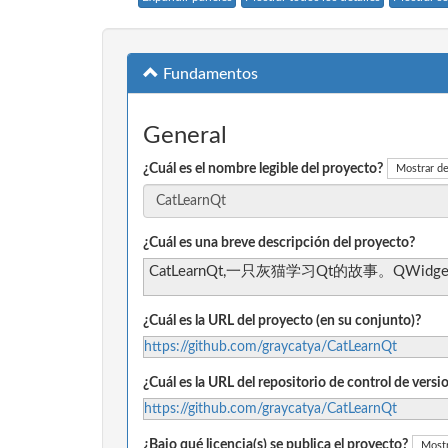
Fundamentos
General
¿Cuál es el nombre legible del proyecto?
Mostrar de
¿Cuál es una breve descripción del proyecto?
CatLearnQt,一只灰猫学习Qt的故事。Q
¿Cuál es la URL del proyecto (en su conjunto)?
https://github.com/graycatya/CatLearnQt
¿Cuál es la URL del repositorio de control de vers
https://github.com/graycatya/CatLearnQt
¿Bajo qué licencia(s) se publica el proyecto?
Mostr