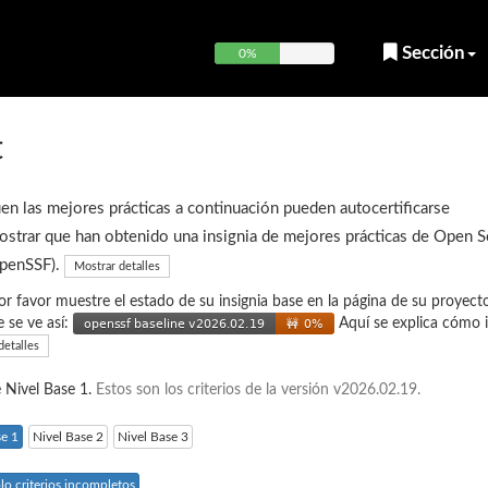
Sección
0%
t
en las mejores prácticas a continuación pueden autocertificarse
strar que han obtenido una insignia de mejores prácticas de Open 
OpenSSF).
Mostrar detalles
or favor muestre el estado de su insignia base en la página de su proyecto
e se ve así:
Aquí se explica cómo i
detalles
e Nivel Base 1.
Estos son los criterios de la versión v2026.02.19.
se 1
Nivel Base 2
Nivel Base 3
lo criterios incompletos