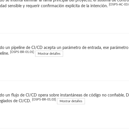
o se intenta eliminar la rama principal del proyecto, el sistema de cont
[OSPS-AC-03.
idad sensible y requerir confirmación explícita de la intención.
o un pipeline de CI/CD acepta un parámetro de entrada, ese parámetro 
[OSPS-BR-01.01]
peline.
Mostrar detalles
o un flujo de CI/CD opera sobre instantáneas de código no confiable, DE
[OSPS-BR-01.03]
legiados de CI/CD.
Mostrar detalles