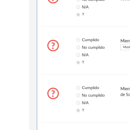
N/A
?
Cumplido
Mient
No cumplido
Most
N/A
?
Cumplido
Mient
No cumplido
de So
N/A
?