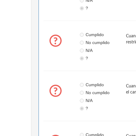
N/A
?
Cumplido
Cuand
No cumplido
restr
N/A
?
Cumplido
Cuand
No cumplido
el ca
N/A
?
Cumplido