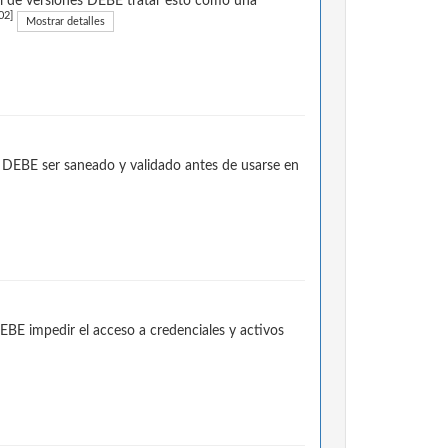
rol de versiones DEBE tratar esto como una
02]
Mostrar detalles
DEBE ser saneado y validado antes de usarse en
BE impedir el acceso a credenciales y activos