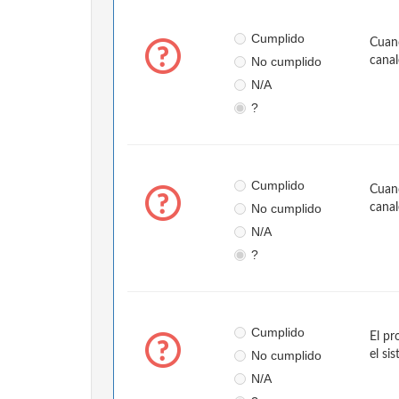
Cumplido
Cuand
No cumplido
canal
N/A
?
Cumplido
Cuand
No cumplido
canal
N/A
?
Cumplido
El pr
No cumplido
el si
N/A