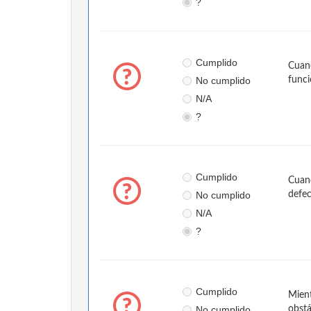
?
Cumplido
Cuand
No cumplido
funci
N/A
?
Cumplido
Cuand
No cumplido
defe
N/A
?
Cumplido
Mient
No cumplido
obstá