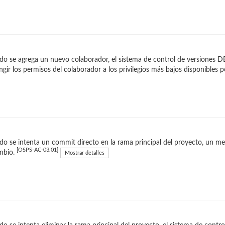
o se agrega un nuevo colaborador, el sistema de control de versiones D
ingir los permisos del colaborador a los privilegios más bajos disponibles 
o se intenta un commit directo en la rama principal del proyecto, un m
[OSPS-AC-03.01]
mbio.
Mostrar detalles