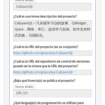
Mostrar detalles
¿Cuál es una breve descripción del proyecto?
CatLearnQt,一只灰猫学习Qt的故事。QWidget，
Quick，网络，串口，提供学习实例。软件支持样
式切换，与国际化。
¿Cuál es la URL del proyecto (en su conjunto)?
https://github.com/graycatya/CatLearnQt
¿Cuál es la URL del repositorio de control de versiones
(puede ser la misma que la URL del proyecto)?
https://github.com/graycatya/CatLearnQt
¿Bajo qué licencia(s) se publica el proyecto?
Mostrar detalles
¿Qué lenguaje(s) de programación se utilizan para