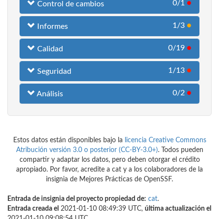
0/1
●
Control de cambios
1/3
●
Informes
0/19
●
Calidad
1/13
●
Seguridad
0/2
●
Análisis
Estos datos están disponibles bajo la
licencia Creative Commons
Atribución versión 3.0 o posterior (CC-BY-3.0+)
. Todos pueden
compartir y adaptar los datos, pero deben otorgar el crédito
apropiado. Por favor, acredite a cat y a los colaboradores de la
insignia de Mejores Prácticas de OpenSSF.
Entrada de insignia del proyecto propiedad de:
cat
.
Entrada creada el
2021-01-10 08:49:39 UTC,
última actualización el
2021-01-10 09:08:54 UTC.