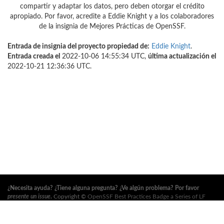
compartir y adaptar los datos, pero deben otorgar el crédito
apropiado. Por favor, acredite a Eddie Knight y a los colaboradores
de la insignia de Mejores Prácticas de OpenSSF.
Entrada de insignia del proyecto propiedad de:
Eddie Knight
.
Entrada creada el
2022-10-06 14:55:34 UTC,
última actualización el
2022-10-21 12:36:36 UTC.
¿Necesita ayuda? ¿Tiene alguna pregunta? ¿Ve algún problema? Por favor
presente un issue
.
Copyright ©
OpenSSF Best Practices Badge a Series of LF
Projects, LLC
. Para los términos de uso del sitio web, la política de marcas
registradas y otras políticas del proyecto, consulte
estas políticas
. Para obtener
más información, consulte los sitios web de la
Open Source Security