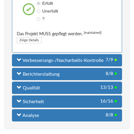
Erfüllt
Unerfüllt
?
[maintained]
Das Projekt MUSS gepflegt werden.
Zeige Details
7/9
●
Verbesserungs-/Nacharbeits-Kontrolle
8/8
●
Berichterstattung
13/13
●
Qualität
16/16
●
Sicherheit
8/8
●
Analyse