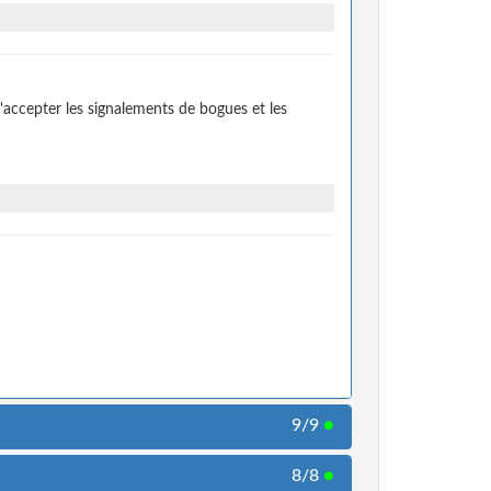
accepter les signalements de bogues et les
9/9
●
8/8
●