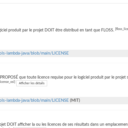
[floss_lic
giciel produit par le projet DOIT être distribué en tant que FLOSS.
ols-lambda-java/blob/main/LICENSE
t PROPOSÉ que toute licence requise pour le logiciel produit par le projet 
license_osi]
Afficher les détails
ols-lambda-java/blob/main/LICENSE
(MIT)
ojet DOIT afficher la ou les licences de ses résultats dans un emplacemen