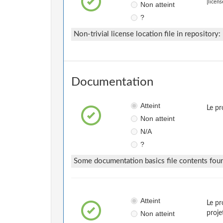
[licens
Non atteint
?
Non-trivial license location file in repository:
Documentation
Atteint
Le pr
Non atteint
N/A
?
Some documentation basics file contents fou
Atteint
Le pr
Non atteint
proje