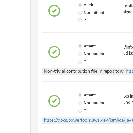
Atteint
Le si
Non atteint
signa
?
Atteint
L'inf
Non atteint
utili
?
Non-trivial contribution file in repository:
htt
Atteint
Les i
Non atteint
une r
?
https://docs.powertools.aws.dev/lambda/jav