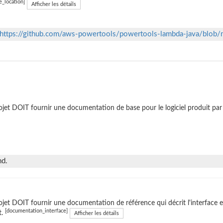
e_location]
Afficher les détails
https://github.com/aws-powertools/powertools-lambda-java/blob
ojet DOIT fournir une documentation de base pour le logiciel produit par 
nd.
ojet DOIT fournir une documentation de référence qui décrit l'interface ext
[documentation_interface]
t.
Afficher les détails