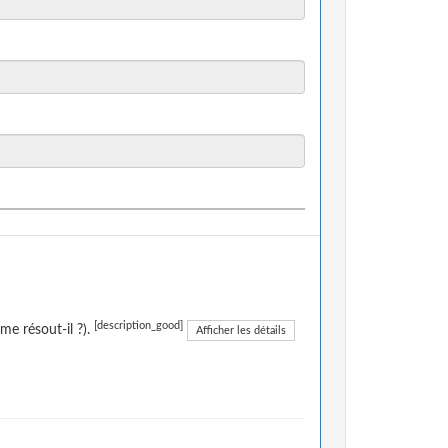
[description_good]
me résout-il ?).
Afficher les détails