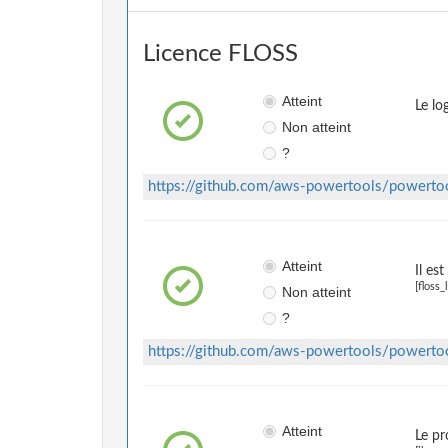
Licence FLOSS
Atteint
Le lo
Non atteint
?
https://github.com/aws-powertools/powerto
Atteint
Il es
[floss_
Non atteint
?
https://github.com/aws-powertools/powerto
Atteint
Le pr