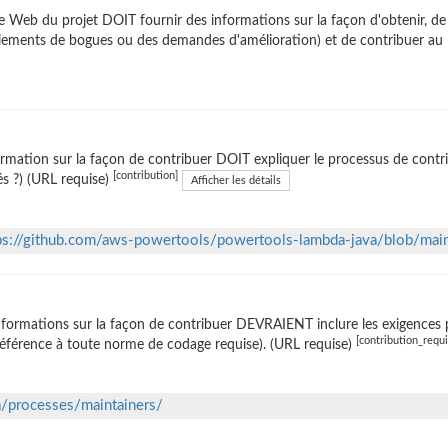
te Web du projet DOIT fournir des informations sur la façon d'obtenir, 
lements de bogues ou des demandes d'amélioration) et de contribuer au l
ormation sur la façon de contribuer DOIT expliquer le processus de contrib
[contribution]
sés ?) (URL requise)
Afficher les détails
ps://github.com/aws-powertools/powertools-lambda-java/blob/
nformations sur la façon de contribuer DEVRAIENT inclure les exigences 
[contribution_requ
éférence à toute norme de codage requise). (URL requise)
a/processes/maintainers/