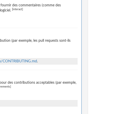
de fournir des commentaires (comme des
[interact]
ogiciel.
ution (par exemple, les pull requests sont-ils
main/CONTRIBUTING.md
.
pour des contributions acceptables (par exemple,
irements]