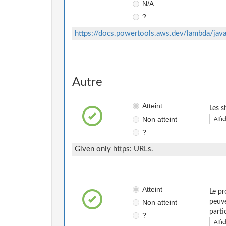
N/A
?
https://docs.powertools.aws.dev/lambda/jav
Autre
Atteint
Les s
Non atteint
Affic
?
Given only https: URLs.
Atteint
Le pr
Non atteint
peuve
parti
?
Affic