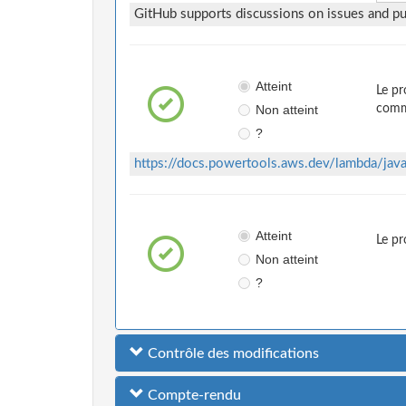
GitHub supports discussions on issues and pul
Atteint
Le pr
Non atteint
comme
?
https://docs.powertools.aws.dev/lambda/jav
Atteint
Le pr
Non atteint
?
Contrôle des modifications
Compte-rendu