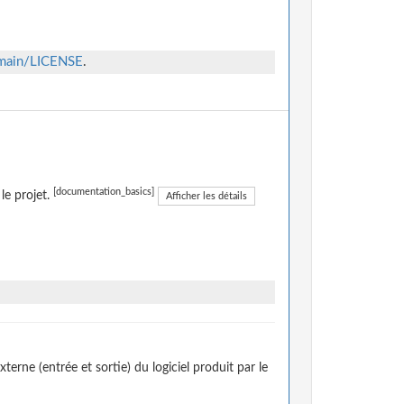
/main/LICENSE
.
[documentation_basics]
le projet.
Afficher les détails
erne (entrée et sortie) du logiciel produit par le