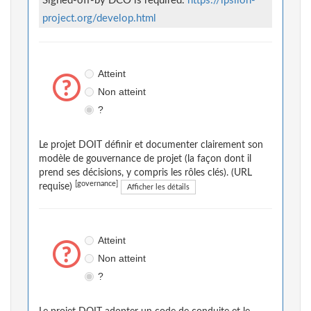
Signed-off-by DCO is required.
https://ipsilon-
project.org/develop.html
Atteint
Non atteint
?
Le projet DOIT définir et documenter clairement son
modèle de gouvernance de projet (la façon dont il
prend ses décisions, y compris les rôles clés). (URL
[governance]
requise)
Afficher les détails
Atteint
Non atteint
?