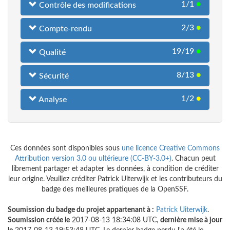
1/1
●
Contrôle des modifications
2/3
●
Compte-rendu
19/19
●
Qualité
8/13
●
Sécurité
1/2
●
Analyse
Ces données sont disponibles sous
une licence Creative Commons
Attribution version 3.0 ou ultérieure (CC-BY-3.0+)
. Chacun peut
librement partager et adapter les données, à condition de créditer
leur origine. Veuillez créditer Patrick Uiterwijk et les contributeurs du
badge des meilleures pratiques de la OpenSSF.
Soumission du badge du projet appartenant à :
Patrick Uiterwijk
.
Soumission créée le
2017-08-13 18:34:08 UTC,
dernière mise à jour