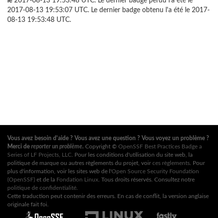
le
2017-08-13 19:53:48 UTC. Le dernier badge perdu l'a été le
2017-08-13 19:53:07 UTC. Le dernier badge obtenu l'a été le 2017-
08-13 19:53:48 UTC.
Vous avez besoin d'aide ? Vous avez une question ? Vous voyez un problème ?
Merci de
reporter un problème
.
Copyright ©
OpenSSF Best Practices Badge a
Series of LF Projects, LLC
. Pour les conditions d'utilisation du site web, la
politique de marque ou autres règlements du projet, voir
ces règlements
. Pour
plus d'information, voir les sites web de l'
Open Source Security Foundation
(OpenSSF)
et de la
Fondation Linux
. Tous droits réservés. Consultez notre
politique de confidentialité
.
Cette traduction peut contenir des erreurs. En cas de conflit, la version anglaise
originale fait foi.