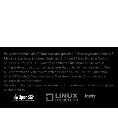
Vous avez besoin d'aide ? Vous avez une question ? Vous voyez un problème ?
Merci de
reporter un problème
.
Copyright ©
OpenSSF Best Practices Badge a
Series of LF Projects, LLC
. Pour les conditions d'utilisation du site web, la
politique de marque ou autres règlements du projet, voir
ces règlements
. Pour
plus d'information, voir les sites web de l'
Open Source Security Foundation
(OpenSSF)
et de la
Fondation Linux
. Tous droits réservés. Consultez notre
politique de confidentialité
.
Cette traduction peut contenir des erreurs. En cas de conflit, la version anglaise
originale fait foi.