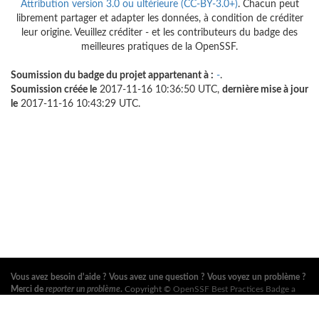
Attribution version 3.0 ou ultérieure (CC-BY-3.0+)
. Chacun peut
librement partager et adapter les données, à condition de créditer
leur origine. Veuillez créditer - et les contributeurs du badge des
meilleures pratiques de la OpenSSF.
Soumission du badge du projet appartenant à :
-
.
Soumission créée le
2017-11-16 10:36:50 UTC,
dernière mise à jour
le
2017-11-16 10:43:29 UTC.
Vous avez besoin d'aide ? Vous avez une question ? Vous voyez un problème ?
Merci de
reporter un problème
.
Copyright ©
OpenSSF Best Practices Badge a
Series of LF Projects, LLC
. Pour les conditions d'utilisation du site web, la
politique de marque ou autres règlements du projet, voir
ces règlements
. Pour