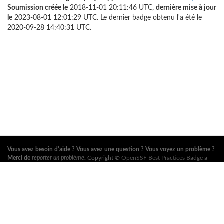
Soumission créée le
2018-11-01 20:11:46 UTC,
dernière mise à jour
le
2023-08-01 12:01:29 UTC. Le dernier badge obtenu l'a été le
2020-09-28 14:40:31 UTC.
Vous avez besoin d'aide ? Vous avez une question ? Vous voyez un problème ?
Merci de
reporter un problème
.
Copyright ©
OpenSSF Best Practices Badge a
Series of LF Projects, LLC
. Pour les conditions d'utilisation du site web, la
politique de marque ou autres règlements du projet, voir
ces règlements
. Pour
plus d'information, voir les sites web de l'
Open Source Security Foundation
(OpenSSF)
et de la
Fondation Linux
. Tous droits réservés. Consultez notre
politique de confidentialité
.
Cette traduction peut contenir des erreurs. En cas de conflit, la version anglaise
originale fait foi.