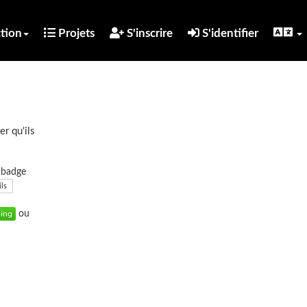
tion
Projets
S'inscrire
S'identifier
er qu'ils
u badge
ils
ou