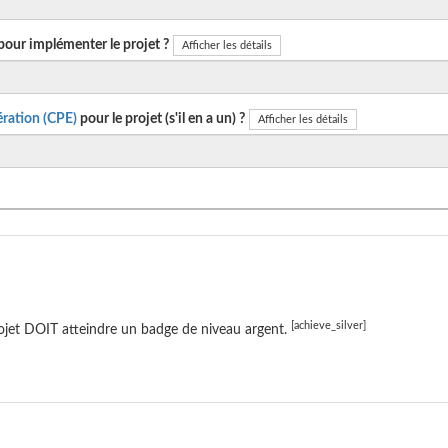
pour implémenter le projet ?
Afficher les détails
ration (CPE)
pour le projet (s'il en a un) ?
Afficher les détails
[achieve_silver]
ojet DOIT atteindre un badge de niveau argent.