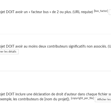
[bus_factor]
ojet DOIT avoir un « facteur bus » de 2 ou plus. (URL requise)
ojet DOIT avoir au moins deux contributeurs significatifs non associés. (
her les détails
ojet DOIT inclure une déclaration de droit d'auteur dans chaque fichier so
[copyright_per_file]
exemple, les contributeurs de [nom du projet]).
Afficher les