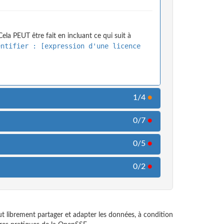
ela PEUT être fait en incluant ce qui suit à
entifier : [expression d'une licence
1/4
●
0/7
●
0/5
●
0/2
●
t librement partager et adapter les données, à condition