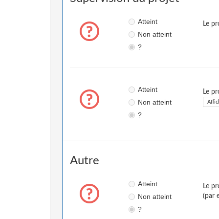
Atteint
Le pr
Non atteint
?
Atteint
Le pr
Non atteint
Affic
?
Autre
Atteint
Le pr
Non atteint
(par 
?