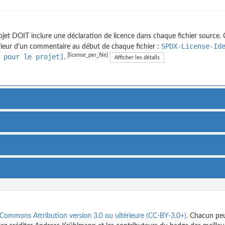
ojet DOIT inclure une déclaration de licence dans chaque fichier source. C
SPDX-License-Id
érieur d'un commentaire au début de chaque fichier :
[license_per_file]
 pour le projet]
.
Afficher les détails
 Commons Attribution version 3.0 ou ultérieure (CC-BY-3.0+)
. Chacun peu