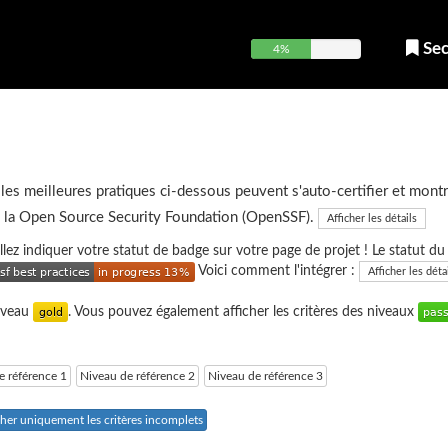
Sec
4%
 les meilleures pratiques ci-dessous peuvent s'auto-certifier et montr
e la Open Source Security Foundation (OpenSSF).
Afficher les détails
uillez indiquer votre statut de badge sur votre page de projet ! Le statut d
Voici comment l'intégrer :
Afficher les déta
niveau
. Vous pouvez également afficher les critères des niveaux
e référence 1
Niveau de référence 2
Niveau de référence 3
cher uniquement les critères incomplets