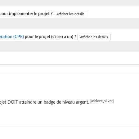
pour implémenter le projet ?
Afficher les détails
ration (CPE)
pour le projet (s'il en a un) ?
Afficher les détails
[achieve_silver]
ojet DOIT atteindre un badge de niveau argent.