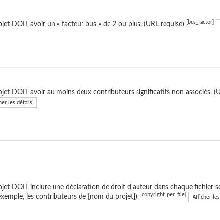
[bus_factor]
ojet DOIT avoir un « facteur bus » de 2 ou plus. (URL requise)
ojet DOIT avoir au moins deux contributeurs significatifs non associés. (
her les détails
ojet DOIT inclure une déclaration de droit d'auteur dans chaque fichier so
[copyright_per_file]
exemple, les contributeurs de [nom du projet]).
Afficher les