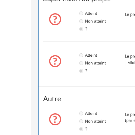
Atteint
Le pr
Non atteint
?
Atteint
Le pr
Non atteint
Affic
?
Autre
Atteint
Le pr
Non atteint
(par 
?