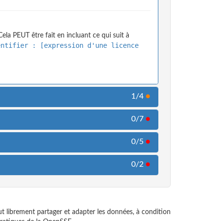
ela PEUT être fait en incluant ce qui suit à
entifier : [expression d'une licence
1/4
●
0/7
●
0/5
●
0/2
●
t librement partager et adapter les données, à condition