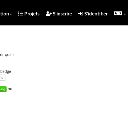
tion
Projets
S'inscrire
S'identifier
er qu'ils
u badge
ils
ou