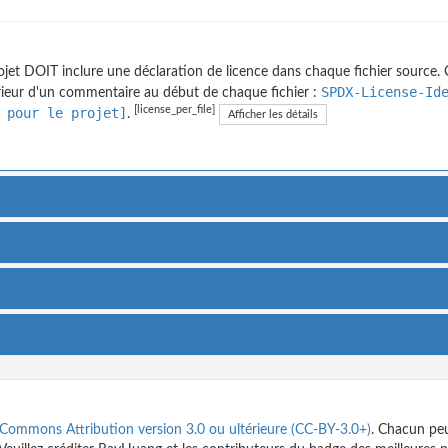
ojet DOIT inclure une déclaration de licence dans chaque fichier source. C
SPDX-License-Id
érieur d'un commentaire au début de chaque fichier :
[license_per_file]
 pour le projet]
.
Afficher les détails
 Commons Attribution version 3.0 ou ultérieure (CC-BY-3.0+)
. Chacun peu