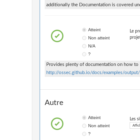
additionally the Documentation is covered u
Atteint
Le pr
Non atteint
proje
N/A
?
Provides plenty of documentation on how to i
http://ossec.github.io/docs/examples/output/
Autre
Atteint
Les s
Non atteint
Affic
?