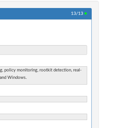
13/13
●
 policy monitoring, rootkit detection, real-
IX and Windows.