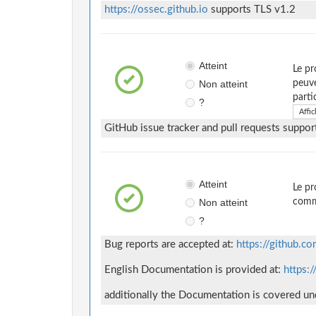
https://ossec.github.io
supports TLS v1.2
Atteint
Le pr
Non atteint
peuve
parti
?
Affic
GitHub issue tracker and pull requests suppor
Atteint
Le pr
Non atteint
comme
?
Bug reports are accepted at:
https://github.c
English Documentation is provided at:
https:
additionally the Documentation is covered u