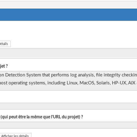
étails
et ?
Detection System that performs log analysis, file integrity checking,
n most operating systems, including Linux, MacOS, Solaris, HP-UX, A
 (qui peut être la même que l'URL du projet) ?
Afficher les détails