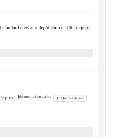
t standard dans leur dépôt source. (URL requise)
[documentation_basics]
le projet.
Afficher les détails