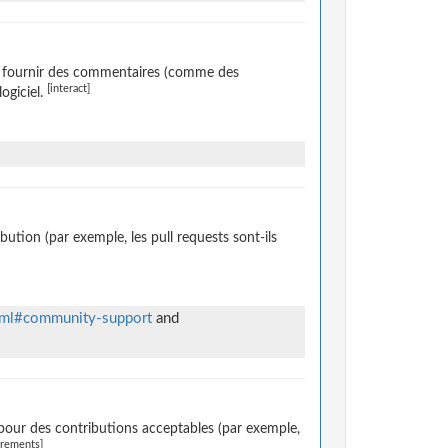
de fournir des commentaires (comme des
[interact]
ogiciel.
ution (par exemple, les pull requests sont-ils
html#community-support
and
pour des contributions acceptables (par exemple,
irements]