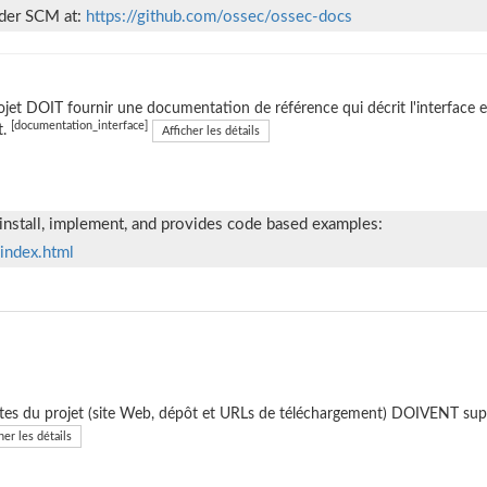
nder SCM at:
https://github.com/ossec/ossec-docs
ojet DOIT fournir une documentation de référence qui décrit l'interface ext
[documentation_interface]
t.
Afficher les détails
nstall, implement, and provides code based examples:
index.html
ites du projet (site Web, dépôt et URLs de téléchargement) DOIVENT sup
her les détails