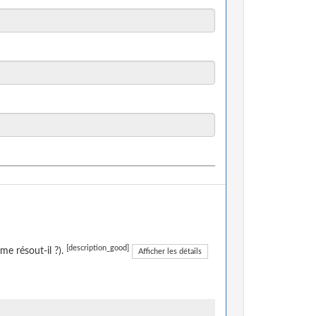
[description_good]
me résout-il ?).
Afficher les détails