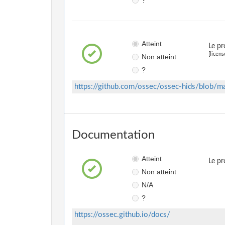
?
Atteint
Le pr
[licens
Non atteint
?
https://github.com/ossec/ossec-hids/blob/
Documentation
Atteint
Le pr
Non atteint
N/A
?
https://ossec.github.io/docs/