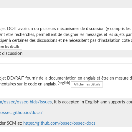
ojet DOIT avoir un ou plusieurs mécanismes de discussion (y compris les
nt être recherchés, permettent de désigner les messages et les sujets p
ciper à certaines des discussions et ne nécessitent pas d'installation côté c
her les détails
t discussion
ojet DEVRAIT fournir de la documentation en anglais et être en mesure d'
[english]
ntaires sur le code en anglais.
Afficher les détails
om/ossec/ossec-hids/issues
, it is accepted in English and supports 
//ossec.github.io/docs/
nder SCM at:
https://github.com/ossec/ossec-docs