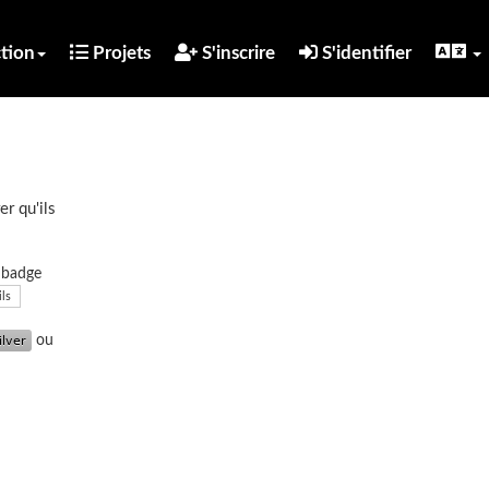
tion
Projets
S'inscrire
S'identifier
er qu'ils
u badge
ils
ou