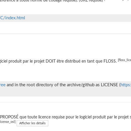
éférence à toute norme de codage requise). (URL requise)
FC/index.html
[floss_lic
giciel produit par le projet DOIT être distribué en tant que FLOSS.
ree
and in the root directory of the archive/github as LICENSE (
https
t PROPOSÉ que toute licence requise pour le logiciel produit par le projet 
license_osi]
Afficher les détails