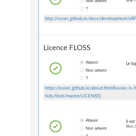
Non atteint
une r
?
http://ossec.github.io/docs/development/oR
Licence FLOSS
Atteint
Le lo
Non atteint
?
https://ossec.github.io/about.html#ossec-is-f
hids/blob/master/LICENSE
)
Atteint
Il es
[floss_
Non atteint