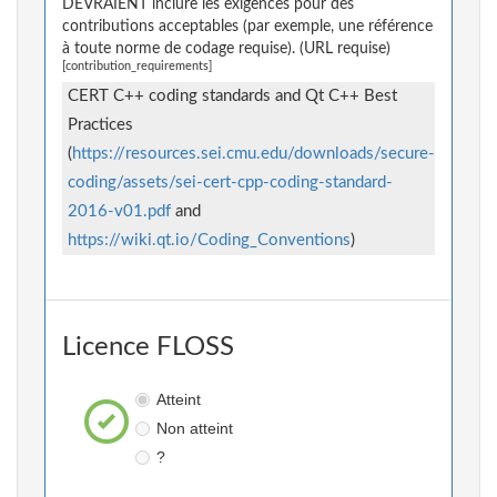
DEVRAIENT inclure les exigences pour des
contributions acceptables (par exemple, une référence
à toute norme de codage requise). (URL requise)
[contribution_requirements]
CERT C++ coding standards and Qt C++ Best
Practices
(
https://resources.sei.cmu.edu/downloads/secure-
coding/assets/sei-cert-cpp-coding-standard-
2016-v01.pdf
and
https://wiki.qt.io/Coding_Conventions
)
Licence FLOSS
Atteint
Non atteint
?