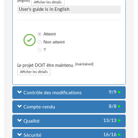
[english]
Afficher les détails
User's guide is in English
Atteint
Non atteint
?
[maintained]
Le projet DOIT être maintenu.
Afficher les détails
9/9
●
Contrôle des modifications
8/8
●
Compte-rendu
13/13
●
Qualité
16/16
●
Sécurité