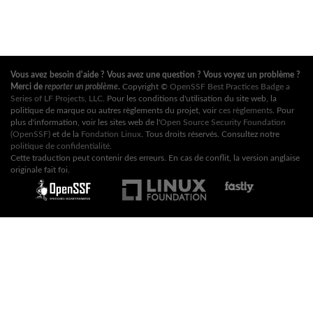
Vous avez besoin d'aide ? Vous avez une question ? Vous voyez un problème ?
Merci de
reporter un problème
.
Copyright ©
OpenSSF Best Practices Badge a
Series of LF Projects, LLC
. Pour les conditions d'utilisation du site web, la
politique de marque ou autres règlements du projet, voir
ces règlements
. Pour
plus d'information, voir les sites web de l'
Open Source Security Foundation
(OpenSSF)
et de la
Fondation Linux
. Tous droits réservés. Consultez notre
politique de confidentialité
.
Cette traduction peut contenir des erreurs. En cas de conflit, la version anglaise
originale fait foi.