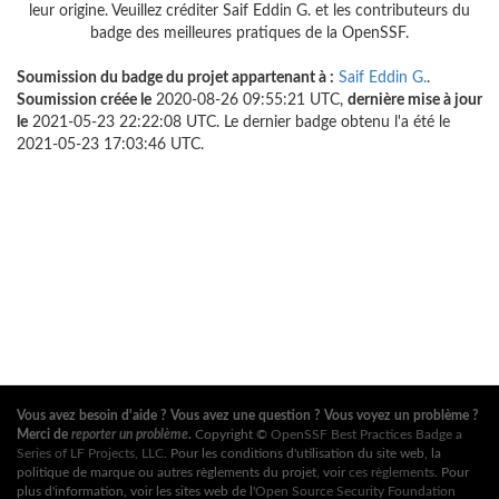
leur origine. Veuillez créditer Saif Eddin G. et les contributeurs du
badge des meilleures pratiques de la OpenSSF.
Soumission du badge du projet appartenant à :
Saif Eddin G.
.
Soumission créée le
2020-08-26 09:55:21 UTC,
dernière mise à jour
le
2021-05-23 22:22:08 UTC. Le dernier badge obtenu l'a été le
2021-05-23 17:03:46 UTC.
Vous avez besoin d'aide ? Vous avez une question ? Vous voyez un problème ?
Merci de
reporter un problème
.
Copyright ©
OpenSSF Best Practices Badge a
Series of LF Projects, LLC
. Pour les conditions d'utilisation du site web, la
politique de marque ou autres règlements du projet, voir
ces règlements
. Pour
plus d'information, voir les sites web de l'
Open Source Security Foundation