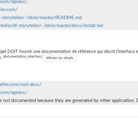
r.com/rapidoc/
ller.com/
/df-storyteller/-/blob/master/README.md
yteller/df-storyteller/-/blob/master/docs/install.md
ojet DOIT fournir une documentation de référence qui décrit l'interface ext
[documentation_interface]
t.
Afficher les détails
teller.com/rust-docs/
r.com/rapidoc/
are not documented because they are generated by other application.