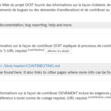
te Web du projet DOIT fournir des informations sur la façon d'obtenir, 
lements de bogues ou des demandes d'amélioration) et de contribuer au l
documentation, bug reporting, help and more.
ormation sur la façon de contribuer DOIT expliquer le processus de contrib
[contribution]
sés ?) (URL requise)
Afficher les détails
eller/-/blob/master/CONTRIBUTING.md
be found here. It also links to other pages where more info can be fo
nformations sur la façon de contribuer DEVRAIENT inclure les exigences 
[contribution_requ
éférence à toute norme de codage requise). (URL requise)