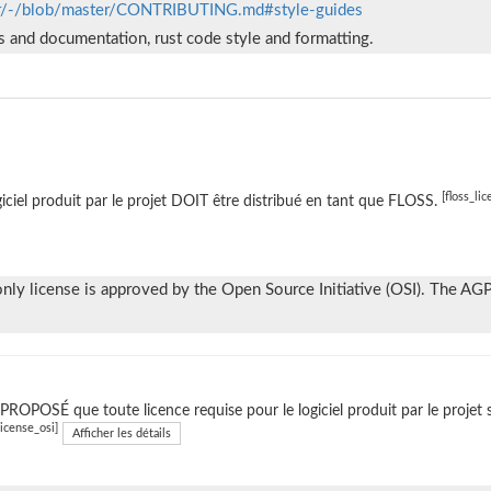
eller/-/blob/master/CONTRIBUTING.md#style-guides
s and documentation, rust code style and formatting.
[floss_lic
giciel produit par le projet DOIT être distribué en tant que FLOSS.
y license is approved by the Open Source Initiative (OSI). The AGPL
t PROPOSÉ que toute licence requise pour le logiciel produit par le projet 
license_osi]
Afficher les détails