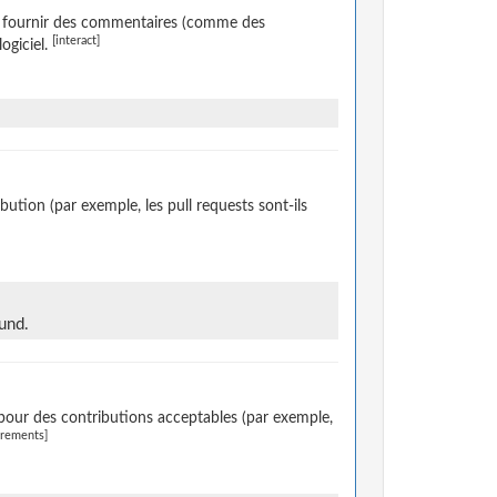
de fournir des commentaires (comme des
[interact]
ogiciel.
ution (par exemple, les pull requests sont-ils
und.
pour des contributions acceptables (par exemple,
irements]