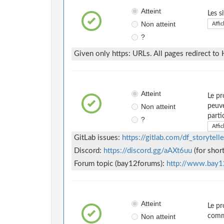
Atteint
Les s
Non atteint
Affic
?
Given only https: URLs. All pages redirect to
Atteint
Le pr
Non atteint
peuve
parti
?
Affic
GitLab issues:
https://gitlab.com/df_storytelle
Discord:
https://discord.gg/aAXt6uu
(for shor
Forum topic (bay12forums):
http://www.bay1
Atteint
Le pr
Non atteint
comme