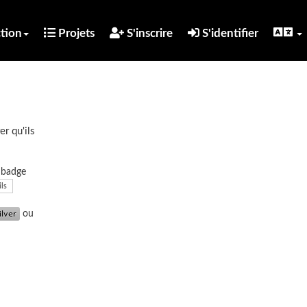
tion
Projets
S'inscrire
S'identifier
er qu'ils
u badge
ils
ou