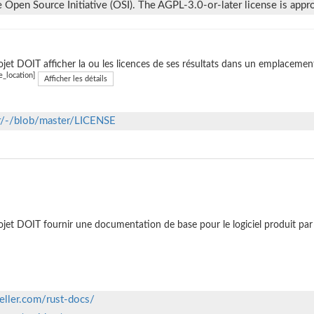
Open Source Initiative (OSI). The AGPL-3.0-or-later license is appro
ojet DOIT afficher la ou les licences de ses résultats dans un emplacemen
e_location]
Afficher les détails
ler/-/blob/master/LICENSE
ojet DOIT fournir une documentation de base pour le logiciel produit par 
teller.com/rust-docs/