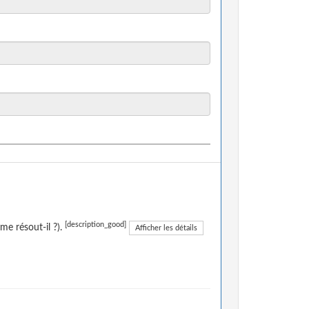
[description_good]
me résout-il ?).
Afficher les détails