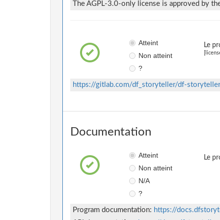
The AGPL-3.0-only license is approved by the 
Atteint
Le pr
[licens
Non atteint
?
https://gitlab.com/df_storyteller/df-storytel
Documentation
Atteint
Le pr
Non atteint
N/A
?
Program documentation:
https://docs.dfstory