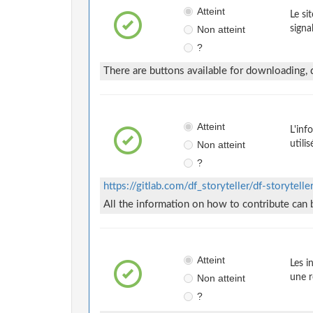
Atteint
Le si
Non atteint
signa
?
There are buttons available for downloading, 
Atteint
L'inf
Non atteint
utili
?
https://gitlab.com/df_storyteller/df-storyt
All the information on how to contribute can 
Atteint
Les i
Non atteint
une r
?