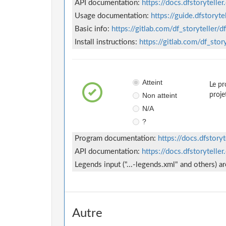
API documentation:
https://docs.dfstorytelle
Usage documentation:
https://guide.dfstoryte
Basic info:
https://gitlab.com/df_storyteller
Install instructions:
https://gitlab.com/df_stor
Atteint
Le pr
Non atteint
proje
N/A
?
Program documentation:
https://docs.dfstory
API documentation:
https://docs.dfstorytelle
Legends input ("...-legends.xml" and others) 
Autre