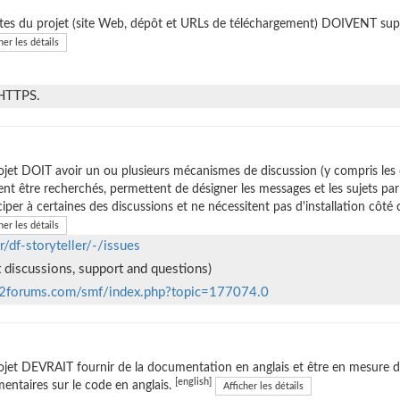
ites du projet (site Web, dépôt et URLs de téléchargement) DOIVENT sup
her les détails
 HTTPS.
ojet DOIT avoir un ou plusieurs mécanismes de discussion (y compris les
nt être recherchés, permettent de désigner les messages et les sujets p
ciper à certaines des discussions et ne nécessitent pas d'installation côté c
her les détails
r/df-storyteller/-/issues
t discussions, support and questions)
2forums.com/smf/index.php?topic=177074.0
ojet DEVRAIT fournir de la documentation en anglais et être en mesure d'
[english]
ntaires sur le code en anglais.
Afficher les détails