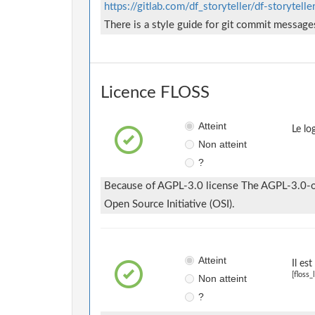
https://gitlab.com/df_storyteller/df-storyt
There is a style guide for git commit message
Licence FLOSS
Atteint
Le lo
Non atteint
?
Because of AGPL-3.0 license The AGPL-3.0-onl
Open Source Initiative (OSI).
Atteint
Il es
[floss_
Non atteint
?