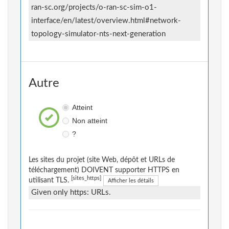
ran-sc.org/projects/o-ran-sc-sim-o1-
interface/en/latest/overview.html#network-
topology-simulator-nts-next-generation
Autre
Atteint
Non atteint
?
Les sites du projet (site Web, dépôt et URLs de
téléchargement) DOIVENT supporter HTTPS en
[sites_https]
utilisant TLS.
Afficher les détails
Given only https: URLs.