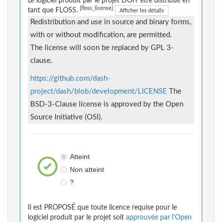
Le logiciel produit par le projet DOIT être distribué en
[floss_license]
tant que FLOSS.
Afficher les détails
Redistribution and use in source and binary forms,
with or without modification, are permitted.
The license will soon be replaced by GPL 3-
clause.
https://github.com/dash-
project/dash/blob/development/LICENSE
The
BSD-3-Clause license is approved by the Open
Source Initiative (OSI).
Atteint
Non atteint
?
Il est PROPOSÉ que toute licence requise pour le
logiciel produit par le projet soit
approuvée par l'Open